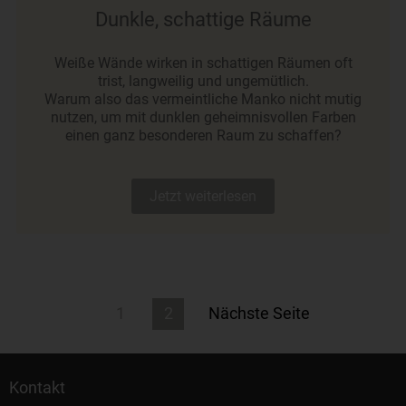
Dunkle, schattige Räume
Weiße Wände wirken in schattigen Räumen oft
trist, langweilig und ungemütlich.
Warum also das vermeintliche Manko nicht mutig
nutzen, um mit dunklen geheimnisvollen Farben
einen ganz besonderen Raum zu schaffen?
Jetzt weiterlesen
Seitennummerierung
1
2
Nächste Seite
der
Beiträge
Kontakt