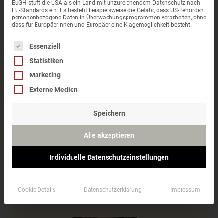
EuGH stuft die USA als ein Land mit unzureichendem Datenschutz nach
EU-Standards ein. Es besteht beispielsweise die Gefahr, dass US-Behörden
personenbezogene Daten in Überwachungsprogrammen verarbeiten, ohne
dass für Europäerinnen und Europäer eine Klagemöglichkeit besteht.
Es folgt eine Liste der Service-Gruppen, für die eine 
Essenziell
Holztisch auf Parkettboden. Das
Statistiken
musst du beachten!
Marketing
Externe Medien
Wer einen Holztisch auf Parkettboden stellen
möchte, sollte sich vorher Gedanken machen. Denn
in der Praxis zeigt sich: Auch vermeintlich
Speichern
neutrales Holz hat einen Farbton. Aber wie erkläre
ich […]
Alle akzeptieren
Individuelle Datenschutzeinstellungen
Jetzt weiterlesen
Cookie-Details
Datenschutzerklärung
Impressum