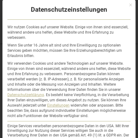
Sprung
Mit di
zum
Datenschutzeinstellungen
Inhalt
Wir nutzen Cookies auf unserer Website. Einige von ihnen sind essenziell,
während andere uns helfen, diese Website und Ihre Erfahrung zu
verbessern.
Wenn Sie unter 16 Jahre alt sind und Ihre Einwilligung zu optionalen
Services geben möchten, müssen Sie Ihre Erziehungsberechtigten um
Erlaubnis bitten.
Meine News
Wir verwenden Cookies und andere Technologien auf unserer Website.
Einige von ihnen sind essenziell, während andere uns helfen, diese Website
und Ihre Erfahrung zu verbessern.
Personenbezogene Daten können
verarbeitet werden (z. B. IP-Adressen), z. B. für personalisierte Anzeigen
und Inhalte oder die Messung von Anzeigen und Inhalten.
Weitere
Informationen über die Verwendung Ihrer Daten finden Sie in unserer
Datenschutzerklärung
.
Es besteht keine Verpflichtung, in die Verarbeitung
Ihrer Daten einzuwilligen, um dieses Angebot zu nutzen.
Sie können Ihre
Auswahl jederzeit unter
Einstellungen
widerrufen oder anpassen.
Bitte
beachten Sie, dass aufgrund individueller Einstellungen möglicherweise
nicht alle Funktionen der Website verfügbar sind.
Einige Services verarbeiten personenbezogene Daten in den USA. Mit Ihrer
Einwilligung zur Nutzung dieser Services willigen Sie auch in die
Verarbeitung Ihrer Daten in den USA gemäß Art. 49 (1) lit. a GDPR ein. Der