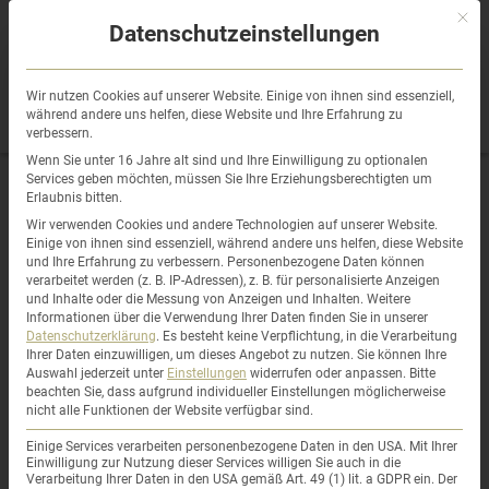
Sprung
Mit di
zum
Datenschutzeinstellungen
Inhalt
Wir nutzen Cookies auf unserer Website. Einige von ihnen sind essenziell,
während andere uns helfen, diese Website und Ihre Erfahrung zu
verbessern.
Wenn Sie unter 16 Jahre alt sind und Ihre Einwilligung zu optionalen
Services geben möchten, müssen Sie Ihre Erziehungsberechtigten um
Erlaubnis bitten.
Was du beim Verkauf deiner
Wir verwenden Cookies und andere Technologien auf unserer Website.
Einige von ihnen sind essenziell, während andere uns helfen, diese Website
und Ihre Erfahrung zu verbessern.
Personenbezogene Daten können
Immobilie unbedingt beachten
verarbeitet werden (z. B. IP-Adressen), z. B. für personalisierte Anzeigen
und Inhalte oder die Messung von Anzeigen und Inhalten.
Weitere
Informationen über die Verwendung Ihrer Daten finden Sie in unserer
solltest
Datenschutzerklärung
.
Es besteht keine Verpflichtung, in die Verarbeitung
Ihrer Daten einzuwilligen, um dieses Angebot zu nutzen.
Sie können Ihre
Auswahl jederzeit unter
Einstellungen
widerrufen oder anpassen.
Bitte
beachten Sie, dass aufgrund individueller Einstellungen möglicherweise
nicht alle Funktionen der Website verfügbar sind.
Einige Services verarbeiten personenbezogene Daten in den USA. Mit Ihrer
Einwilligung zur Nutzung dieser Services willigen Sie auch in die
Verarbeitung Ihrer Daten in den USA gemäß Art. 49 (1) lit. a GDPR ein. Der