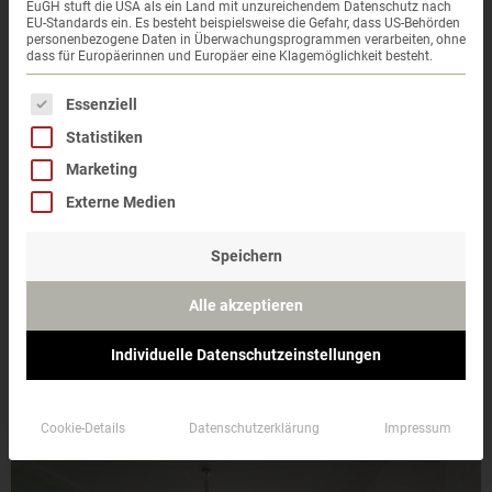
EuGH stuft die USA als ein Land mit unzureichendem Datenschutz nach
EU-Standards ein. Es besteht beispielsweise die Gefahr, dass US-Behörden
personenbezogene Daten in Überwachungsprogrammen verarbeiten, ohne
dass für Europäerinnen und Europäer eine Klagemöglichkeit besteht.
Es folgt eine Liste der Service-Gruppen, für die eine 
Essenziell
Statistiken
Marketing
Externe Medien
Speichern
Interessenten besichtigen eine Immobilie im Schnitt nur 20 bis
30 Minuten.
Alle akzeptieren
Zeige in dieser kurzen Zeit wie schön es ist hier zu wohnen –
ohne
vom Wesentlichen abzulenken!
Individuelle Datenschutzeinstellungen
Cookie-Details
Datenschutzerklärung
Impressum