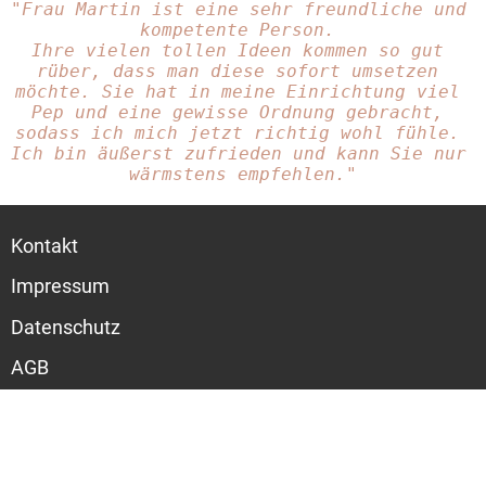
"Frau Martin ist eine sehr freundliche und 
kompetente Person. 
Ihre vielen tollen Ideen kommen so gut 
rüber, dass man diese sofort umsetzen 
möchte. Sie hat in meine Einrichtung viel 
Pep und eine gewisse Ordnung gebracht, 
sodass ich mich jetzt richtig wohl fühle. 
Ich bin äußerst zufrieden und kann Sie nur 
wärmstens empfehlen."
Kontakt
Impressum
Datenschutz
AGB