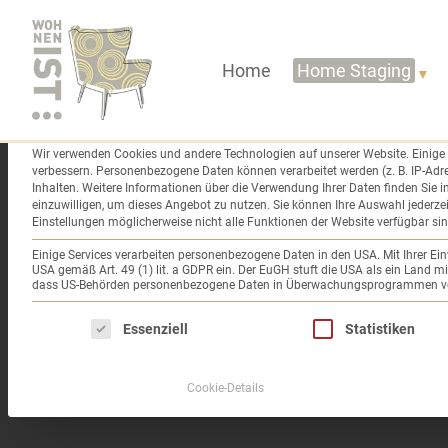
Sprung
zum
Datenschutzeinstellungen
Inhalt
Home
Home Staging
Wir nutzen Cookies auf unserer Website. Einige von ihnen sind essenziell, wä
Wenn Sie unter 16 Jahre alt sind und Ihre Einwilligung zu optionalen Servic
Wir verwenden Cookies und andere Technologien auf unserer Website. Einige v
verbessern.
Personenbezogene Daten können verarbeitet werden (z. B. IP-Adres
Inhalten.
Weitere Informationen über die Verwendung Ihrer Daten finden Sie i
einzuwilligen, um dieses Angebot zu nutzen.
Sie können Ihre Auswahl jederze
Einstellungen möglicherweise nicht alle Funktionen der Website verfügbar sin
Einige Services verarbeiten personenbezogene Daten in den USA. Mit Ihrer Einw
USA gemäß Art. 49 (1) lit. a GDPR ein. Der EuGH stuft die USA als ein Land 
dass US-Behörden personenbezogene Daten in Überwachungsprogrammen verar
Es folgt eine Liste der Service-Gruppen, für di
Essenziell
Statistiken
Cookie-Details