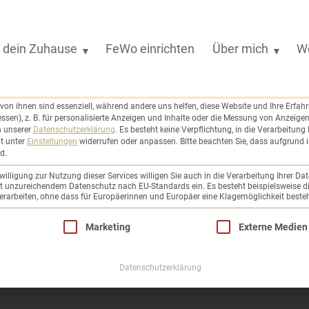
dein Zuhause
FeWo einrichten
Über mich
W
hrend andere uns helfen, diese Website und Ihre Erfahrung zu verbessern.
es geben möchten, müssen Sie Ihre Erziehungsberechtigten um Erlaubnis bitten.
on ihnen sind essenziell, während andere uns helfen, diese Website und Ihre Erfah
sen), z. B. für personalisierte Anzeigen und Inhalte oder die Messung von Anzeige
n unserer
Datenschutzerklärung
.
Es besteht keine Verpflichtung, in die Verarbeitung 
it unter
Einstellungen
widerrufen oder anpassen.
Bitte beachten Sie, dass aufgrund i
d.
illigung zur Nutzung dieser Services willigen Sie auch in die Verarbeitung Ihrer Dat
mit unzureichendem Datenschutz nach EU-Standards ein. Es besteht beispielsweise di
beiten, ohne dass für Europäerinnen und Europäer eine Klagemöglichkeit besteh
e eine Einwilligung erteilt werden kann. Die erste 
Marketing
Externe Medien
Datenschutzerklärung