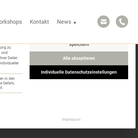
Mit die
orkshops
Kontakt
News
Speichern
rung zu
n und
Ihrer Daten
Alle akzeptieren
ndividueller
Individuelle Datenschutzeinstellungen
en in den
e Gefahr,
t.
Service-Gruppe ist essenziell und kann nicht abgewä
Impressum