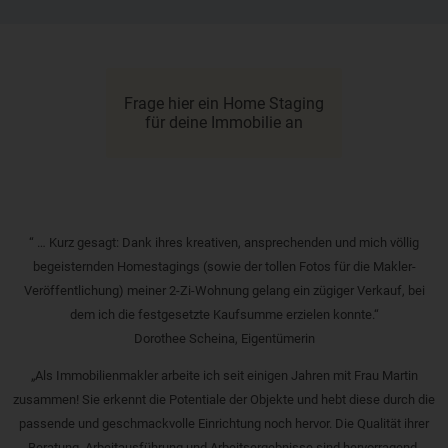
Frage hier ein Home Staging
für deine Immobilie an
“ … Kurz gesagt: Dank ihres kreativen, ansprechenden und mich völlig
begeisternden Homestagings (sowie der tollen Fotos für die Makler-
Veröffentlichung) meiner 2-Zi-Wohnung gelang ein zügiger Verkauf, bei
dem ich die festgesetzte Kaufsumme erzielen konnte.“
Dorothee Scheina, Eigentümerin
„Als Immobilienmakler arbeite ich seit einigen Jahren mit Frau Martin
zusammen! Sie erkennt die Potentiale der Objekte und hebt diese durch die
passende und geschmackvolle Einrichtung noch hervor. Die Qualität ihrer
Beratung, Arbeitausführung und Arbeitsergebnisse sind hervorragend,