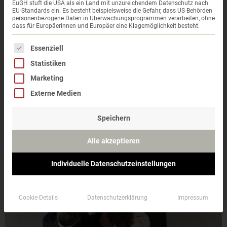
EuGH stuft die USA als ein Land mit unzureichendem Datenschutz nach
Erlös zu verkaufen.
EU-Standards ein. Es besteht beispielsweise die Gefahr, dass US-Behörden
personenbezogene Daten in Überwachungsprogrammen verarbeiten, ohne
dass für Europäerinnen und Europäer eine Klagemöglichkeit besteht.
Es folgt eine Liste der Service-Gruppen, für die eine 
Essenziell
Immobilien-Suchende haben wieder deutlich mehr
Statistiken
Auswahl.
Marketing
Sie überlegen also ganz genau, wofür sie ihr (teures)
Externe Medien
Geld ausgeben.
Speichern
Alle akzeptieren
Individuelle Datenschutzeinstellungen
Cookie-Details
Datenschutzerklärung
Impressum