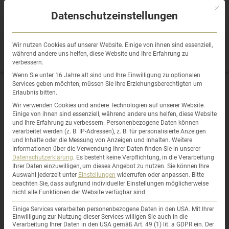
Sprung
Mit di
zum
Datenschutzeinstellungen
Inhalt
Wir nutzen Cookies auf unserer Website. Einige von ihnen sind essenziell,
während andere uns helfen, diese Website und Ihre Erfahrung zu
verbessern.
Wenn Sie unter 16 Jahre alt sind und Ihre Einwilligung zu optionalen
Services geben möchten, müssen Sie Ihre Erziehungsberechtigten um
Erlaubnis bitten.
Aktuell
Wir verwenden Cookies und andere Technologien auf unserer Website.
Einige von ihnen sind essenziell, während andere uns helfen, diese Website
und Ihre Erfahrung zu verbessern.
Personenbezogene Daten können
verarbeitet werden (z. B. IP-Adressen), z. B. für personalisierte Anzeigen
und Inhalte oder die Messung von Anzeigen und Inhalten.
Weitere
Informationen über die Verwendung Ihrer Daten finden Sie in unserer
Was du als Immobilienerkäufer
Datenschutzerklärung
.
Es besteht keine Verpflichtung, in die Verarbeitung
Ihrer Daten einzuwilligen, um dieses Angebot zu nutzen.
Sie können Ihre
Auswahl jederzeit unter
Einstellungen
widerrufen oder anpassen.
Bitte
tun solltest,
beachten Sie, dass aufgrund individueller Einstellungen möglicherweise
nicht alle Funktionen der Website verfügbar sind.
um zeitnah und zu einem guten
Einige Services verarbeiten personenbezogene Daten in den USA. Mit Ihrer
Einwilligung zur Nutzung dieser Services willigen Sie auch in die
Verarbeitung Ihrer Daten in den USA gemäß Art. 49 (1) lit. a GDPR ein. Der