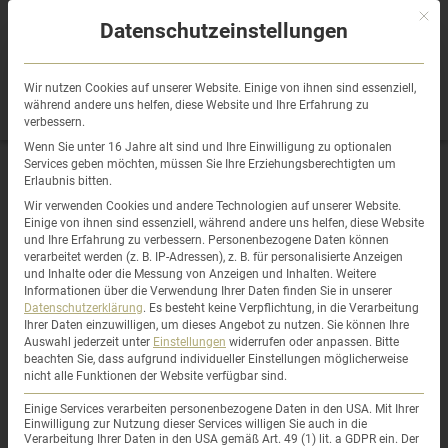
Sprung
Mit di
zum
Datenschutzeinstellungen
Inhalt
Wir nutzen Cookies auf unserer Website. Einige von ihnen sind essenziell,
während andere uns helfen, diese Website und Ihre Erfahrung zu
verbessern.
Wenn Sie unter 16 Jahre alt sind und Ihre Einwilligung zu optionalen
Services geben möchten, müssen Sie Ihre Erziehungsberechtigten um
Erlaubnis bitten.
Kleine Räume
Wir verwenden Cookies und andere Technologien auf unserer Website.
Einige von ihnen sind essenziell, während andere uns helfen, diese Website
und Ihre Erfahrung zu verbessern.
Personenbezogene Daten können
verarbeitet werden (z. B. IP-Adressen), z. B. für personalisierte Anzeigen
und Inhalte oder die Messung von Anzeigen und Inhalten.
Weitere
verdienen genau wie die großen eine
Informationen über die Verwendung Ihrer Daten finden Sie in unserer
Datenschutzerklärung
.
Es besteht keine Verpflichtung, in die Verarbeitung
gute Struktur.
Ihrer Daten einzuwilligen, um dieses Angebot zu nutzen.
Sie können Ihre
Auswahl jederzeit unter
Einstellungen
widerrufen oder anpassen.
Bitte
beachten Sie, dass aufgrund individueller Einstellungen möglicherweise
nicht alle Funktionen der Website verfügbar sind.
Einige Services verarbeiten personenbezogene Daten in den USA. Mit Ihrer
Einwilligung zur Nutzung dieser Services willigen Sie auch in die
Verarbeitung Ihrer Daten in den USA gemäß Art. 49 (1) lit. a GDPR ein. Der