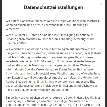
Sprung
Mit di
zum
Datenschutzeinstellungen
Inhalt
Wir nutzen Cookies auf unserer Website. Einige von ihnen sind essenziell,
während andere uns helfen, diese Website und Ihre Erfahrung zu
verbessern.
Wenn Sie unter 16 Jahre alt sind und Ihre Einwilligung zu optionalen
Services geben möchten, müssen Sie Ihre Erziehungsberechtigten um
Erlaubnis bitten.
Udo Roth
Wir verwenden Cookies und andere Technologien auf unserer Website.
Einige von ihnen sind essenziell, während andere uns helfen, diese Website
und Ihre Erfahrung zu verbessern.
Personenbezogene Daten können
verarbeitet werden (z. B. IP-Adressen), z. B. für personalisierte Anzeigen
und Inhalte oder die Messung von Anzeigen und Inhalten.
Weitere
Wir haben Frau Martin für ein Homestaging in
Informationen über die Verwendung Ihrer Daten finden Sie in unserer
Datenschutzerklärung
.
Es besteht keine Verpflichtung, in die Verarbeitung
Konstanz gebucht und sind mit dem Ergebnis super
Ihrer Daten einzuwilligen, um dieses Angebot zu nutzen.
Sie können Ihre
zufrieden.
Auswahl jederzeit unter
Einstellungen
widerrufen oder anpassen.
Bitte
beachten Sie, dass aufgrund individueller Einstellungen möglicherweise
Weiter so!
nicht alle Funktionen der Website verfügbar sind.
Einige Services verarbeiten personenbezogene Daten in den USA. Mit Ihrer
Einwilligung zur Nutzung dieser Services willigen Sie auch in die
Verarbeitung Ihrer Daten in den USA gemäß Art. 49 (1) lit. a GDPR ein. Der