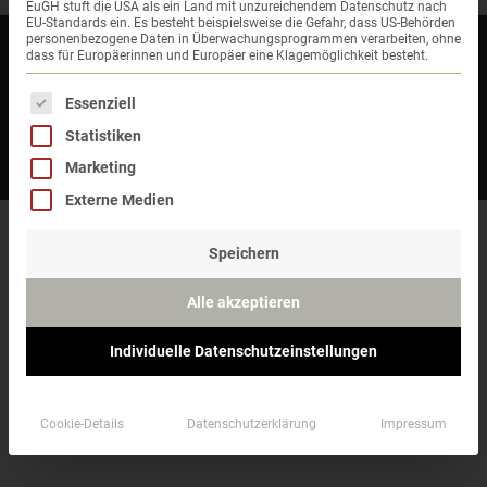
EuGH stuft die USA als ein Land mit unzureichendem Datenschutz nach
EU-Standards ein. Es besteht beispielsweise die Gefahr, dass US-Behörden
personenbezogene Daten in Überwachungsprogrammen verarbeiten, ohne
Kontakt
dass für Europäerinnen und Europäer eine Klagemöglichkeit besteht.
Impressum
Es folgt eine Liste der Service-Gruppen, für die eine 
Essenziell
Statistiken
Datenschutz
Marketing
AGB
Externe Medien
Speichern
Alle akzeptieren
Individuelle Datenschutzeinstellungen
Cookie-Details
Datenschutzerklärung
Impressum