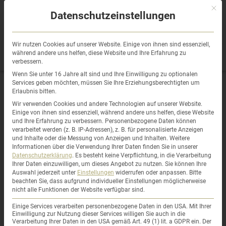
Sprung
Mit di
zum
Datenschutzeinstellungen
Inhalt
Wir nutzen Cookies auf unserer Website. Einige von ihnen sind essenziell,
während andere uns helfen, diese Website und Ihre Erfahrung zu
verbessern.
Wenn Sie unter 16 Jahre alt sind und Ihre Einwilligung zu optionalen
Services geben möchten, müssen Sie Ihre Erziehungsberechtigten um
Erlaubnis bitten.
Familie Hofmann
Wir verwenden Cookies und andere Technologien auf unserer Website.
Einige von ihnen sind essenziell, während andere uns helfen, diese Website
und Ihre Erfahrung zu verbessern.
Personenbezogene Daten können
verarbeitet werden (z. B. IP-Adressen), z. B. für personalisierte Anzeigen
und Inhalte oder die Messung von Anzeigen und Inhalten.
Weitere
Frau Martin gab uns für unser neues zu Hause
Informationen über die Verwendung Ihrer Daten finden Sie in unserer
Datenschutzerklärung
.
Es besteht keine Verpflichtung, in die Verarbeitung
wertvolle Tipps. Innerhalb Sekunden hat sie uns
Ihrer Daten einzuwilligen, um dieses Angebot zu nutzen.
Sie können Ihre
grandiose Ideen zur Um- oder Neugestaltung
Auswahl jederzeit unter
Einstellungen
widerrufen oder anpassen.
Bitte
beachten Sie, dass aufgrund individueller Einstellungen möglicherweise
aufgezeigt. Diese haben wir nach Ihrem Besuch
nicht alle Funktionen der Website verfügbar sind.
umgesetzt und sind einfach begeistert!
Einige Services verarbeiten personenbezogene Daten in den USA. Mit Ihrer
Einwilligung zur Nutzung dieser Services willigen Sie auch in die
Ein großes Dankeschön auch an Ihre nette,
Verarbeitung Ihrer Daten in den USA gemäß Art. 49 (1) lit. a GDPR ein. Der