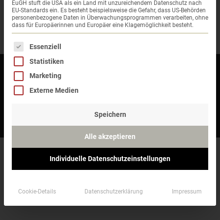
EuGH stuft die USA als ein Land mit unzureichendem Datenschutz nach
freundliche und kompetente Art.
EU-Standards ein. Es besteht beispielsweise die Gefahr, dass US-Behörden
personenbezogene Daten in Überwachungsprogrammen verarbeiten, ohne
dass für Europäerinnen und Europäer eine Klagemöglichkeit besteht.
Es folgt eine Liste der Service-Gruppen, für die eine 
Essenziell
Statistiken
Kontakt
Marketing
Impressum
Externe Medien
Datenschutz
Speichern
AGB
Alle akzeptieren
Individuelle Datenschutzeinstellungen
Cookie-Details
Datenschutzerklärung
Impressum